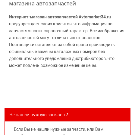
магазина автозапчастей
Интернет-магазин автозапчастей Avtomarket34.ru
предупреждает своих клиентов, что инфромация по
запчастям носит справочный характер. Все изображения
автозапчастей могут отличаться от аналогов.
Поставщики оставляют за собой право производить
официальные замены каталожных номеров без
дополнительного уведомления дистрибьюторов, что
может повлечь возможное изменение цены.
Обращаем внимание, указание ТОВАРНЫХ ЗНАКОВ
(наименований марок автомобилей) направлено на
информирование покупателей о применимости запасной
части к той или иной марке автомобиля, то есть на
потребительские свойства товара. Данная информация
не вводит потребителя в заблуждение относительно
Не нашли нужную запчасть?
предлагаемых к продаже запасных частей для
автомобилей и их производителей, не нарушает права
Если Вы не нашли нужные запчасти, или Вам
правообладателей указанных товарных знаков.