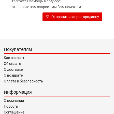
требуется помощь в подборе,
Требование предоставлять покупателю необходимую и
отправьте нам запрос - мы Вам поможем.
достоверную информацию о товаре, предлагаемом к
продаже, обеспечивающую возможность их правильного
Отправить запрос продавцу
выбора возложено на продавца (изготовителя) Законом
«О защите прав потребителей».
Покупателям
Как заказать
Об оплате
О доставке
О возврате
Оплата и безопасность
Информация
О компании
Новости
Соглашение