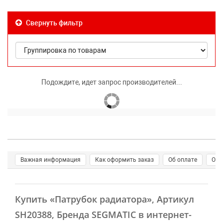
Свернуть фильтр
Подождите, идет запрос производителей...
Важная информация
Как оформить заказ
Об оплате
О д
Купить
«Патрубок радиатора»
, Артикул
SH20388, Бренда SEGMATIC в интернет-