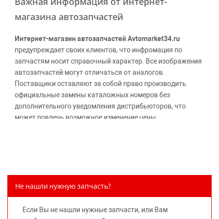
Важная информация от интернет-
магазина автозапчастей
Интернет-магазин автозапчастей Avtomarket34.ru
предупреждает своих клиентов, что инфромация по
запчастям носит справочный характер. Все изображения
автозапчастей могут отличаться от аналогов.
Поставщики оставляют за собой право производить
официальные замены каталожных номеров без
дополнительного уведомления дистрибьюторов, что
может повлечь возможное изменение цены.
Обращаем внимание, указание ТОВАРНЫХ ЗНАКОВ
(наименований марок автомобилей) направлено на
информирование покупателей о применимости запасной
части к той или иной марке автомобиля, то есть на
потребительские свойства товара. Данная информация
Не нашли нужную запчасть?
не вводит потребителя в заблуждение относительно
предлагаемых к продаже запасных частей для
Если Вы не нашли нужные запчасти, или Вам
автомобилей и их производителей, не нарушает права