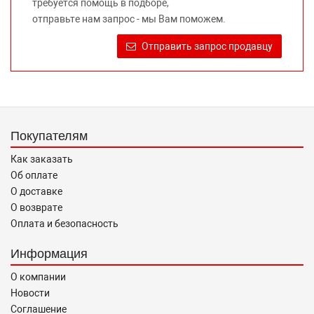
требуется помощь в подборе,
правообладателей указанных товарных знаков.
отправьте нам запрос - мы Вам поможем.
Требование предоставлять покупателю необходимую и
достоверную информацию о товаре, предлагаемом к
Отправить запрос продавцу
продаже, обеспечивающую возможность их правильного
выбора возложено на продавца (изготовителя) Законом
«О защите прав потребителей».
Покупателям
Как заказать
Об оплате
О доставке
О возврате
Оплата и безопасность
Информация
О компании
Новости
Соглашение