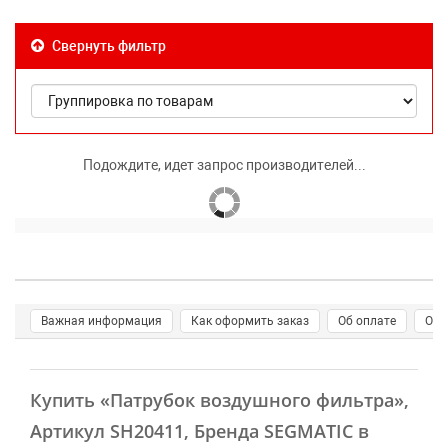
Свернуть фильтр
Подождите, идет запрос производителей...
Важная информация
Как оформить заказ
Об оплате
О д
Купить
«Патрубок воздушного фильтра»
,
Артикул SH20411, Бренда SEGMATIC в