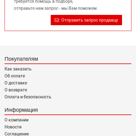
требуется помощь в подборе,
правообладателей указанных товарных знаков.
отправьте нам запрос - мы Вам поможем.
Требование предоставлять покупателю необходимую и
достоверную информацию о товаре, предлагаемом к
Отправить запрос продавцу
продаже, обеспечивающую возможность их правильного
выбора возложено на продавца (изготовителя) Законом
«О защите прав потребителей».
Покупателям
Как заказать
Об оплате
О доставке
О возврате
Оплата и безопасность
Информация
О компании
Новости
Соглашение