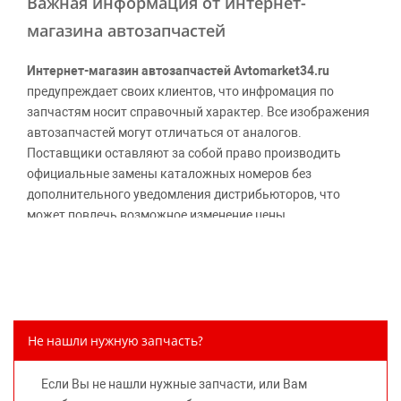
Важная информация от интернет-
магазина автозапчастей
Интернет-магазин автозапчастей Avtomarket34.ru
предупреждает своих клиентов, что инфромация по
запчастям носит справочный характер. Все изображения
автозапчастей могут отличаться от аналогов.
Поставщики оставляют за собой право производить
официальные замены каталожных номеров без
дополнительного уведомления дистрибьюторов, что
может повлечь возможное изменение цены.
Обращаем внимание, указание ТОВАРНЫХ ЗНАКОВ
(наименований марок автомобилей) направлено на
информирование покупателей о применимости запасной
части к той или иной марке автомобиля, то есть на
потребительские свойства товара. Данная информация
Не нашли нужную запчасть?
не вводит потребителя в заблуждение относительно
предлагаемых к продаже запасных частей для
Если Вы не нашли нужные запчасти, или Вам
автомобилей и их производителей, не нарушает права