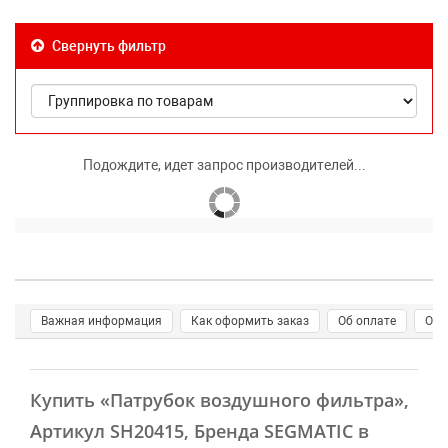
Свернуть фильтр
Подождите, идет запрос производителей...
Важная информация
Как оформить заказ
Об оплате
О д
Купить
«Патрубок воздушного фильтра»
,
Артикул SH20415, Бренда SEGMATIC в