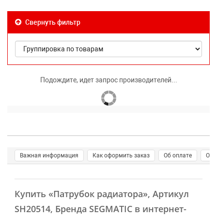
Свернуть фильтр
Подождите, идет запрос производителей...
Важная информация
Как оформить заказ
Об оплате
О д
Купить
«Патрубок радиатора»
, Артикул
SH20514, Бренда SEGMATIC в интернет-