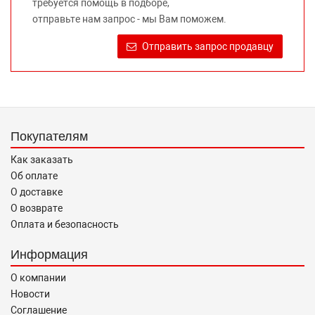
требуется помощь в подборе,
Требование предоставлять покупателю необходимую и
отправьте нам запрос - мы Вам поможем.
достоверную информацию о товаре, предлагаемом к
продаже, обеспечивающую возможность их правильного
Отправить запрос продавцу
выбора возложено на продавца (изготовителя) Законом
«О защите прав потребителей».
Покупателям
Как заказать
Об оплате
О доставке
О возврате
Оплата и безопасность
Информация
О компании
Новости
Соглашение