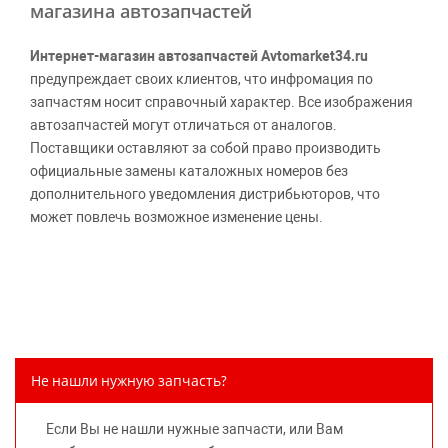
магазина автозапчастей
Интернет-магазин автозапчастей Avtomarket34.ru
предупреждает своих клиентов, что инфромация по
запчастям носит справочный характер. Все изображения
автозапчастей могут отличаться от аналогов.
Поставщики оставляют за собой право производить
официальные замены каталожных номеров без
дополнительного уведомления дистрибьюторов, что
может повлечь возможное изменение цены.
Обращаем внимание, указание ТОВАРНЫХ ЗНАКОВ
(наименований марок автомобилей) направлено на
информирование покупателей о применимости запасной
части к той или иной марке автомобиля, то есть на
потребительские свойства товара. Данная информация
не вводит потребителя в заблуждение относительно
Не нашли нужную запчасть?
предлагаемых к продаже запасных частей для
автомобилей и их производителей, не нарушает права
Если Вы не нашли нужные запчасти, или Вам
правообладателей указанных товарных знаков.