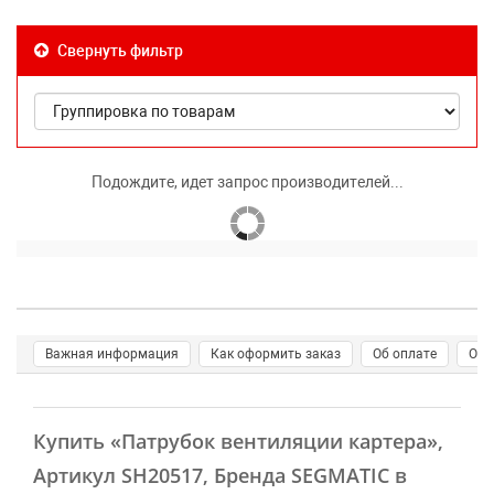
Свернуть фильтр
Подождите, идет запрос производителей...
Важная информация
Как оформить заказ
Об оплате
О д
Купить
«Патрубок вентиляции картера»
,
Артикул SH20517, Бренда SEGMATIC в