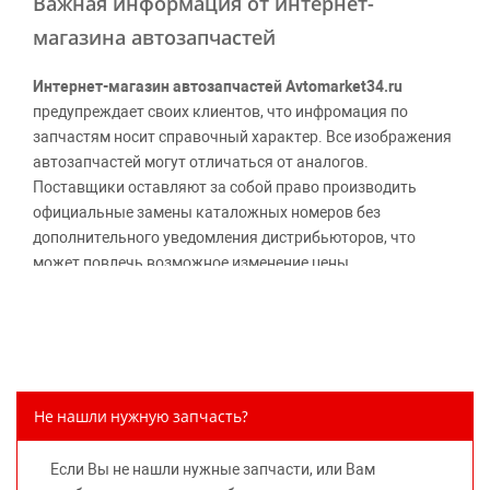
Важная информация от интернет-
магазина автозапчастей
Интернет-магазин автозапчастей Avtomarket34.ru
предупреждает своих клиентов, что инфромация по
запчастям носит справочный характер. Все изображения
автозапчастей могут отличаться от аналогов.
Поставщики оставляют за собой право производить
официальные замены каталожных номеров без
дополнительного уведомления дистрибьюторов, что
может повлечь возможное изменение цены.
Обращаем внимание, указание ТОВАРНЫХ ЗНАКОВ
(наименований марок автомобилей) направлено на
информирование покупателей о применимости запасной
части к той или иной марке автомобиля, то есть на
потребительские свойства товара. Данная информация
Не нашли нужную запчасть?
не вводит потребителя в заблуждение относительно
предлагаемых к продаже запасных частей для
Если Вы не нашли нужные запчасти, или Вам
автомобилей и их производителей, не нарушает права