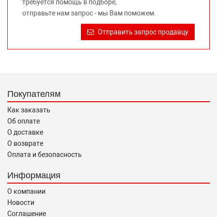
требуется помощь в подборе,
правообладателей указанных товарных знаков.
отправьте нам запрос - мы Вам поможем.
Требование предоставлять покупателю необходимую и
достоверную информацию о товаре, предлагаемом к
Отправить запрос продавцу
продаже, обеспечивающую возможность их правильного
выбора возложено на продавца (изготовителя) Законом
«О защите прав потребителей».
Покупателям
Как заказать
Об оплате
О доставке
О возврате
Оплата и безопасность
Информация
О компании
Новости
Соглашение