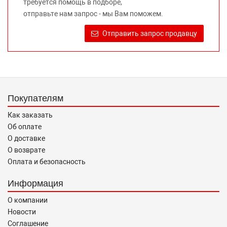
требуется помощь в подборе,
правообладателей указанных товарных знаков.
отправьте нам запрос - мы Вам поможем.
Требование предоставлять покупателю необходимую и
достоверную информацию о товаре, предлагаемом к
Отправить запрос продавцу
продаже, обеспечивающую возможность их правильного
выбора возложено на продавца (изготовителя) Законом
«О защите прав потребителей».
Покупателям
Как заказать
Об оплате
О доставке
О возврате
Оплата и безопасность
Информация
О компании
Новости
Соглашение