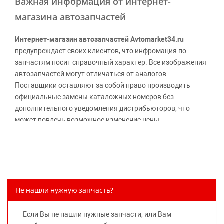
Важная информация от интернет-
магазина автозапчастей
Интернет-магазин автозапчастей Avtomarket34.ru
предупреждает своих клиентов, что инфромация по
запчастям носит справочный характер. Все изображения
автозапчастей могут отличаться от аналогов.
Поставщики оставляют за собой право производить
официальные замены каталожных номеров без
дополнительного уведомления дистрибьюторов, что
может повлечь возможное изменение цены.
Обращаем внимание, указание ТОВАРНЫХ ЗНАКОВ
(наименований марок автомобилей) направлено на
информирование покупателей о применимости запасной
части к той или иной марке автомобиля, то есть на
потребительские свойства товара. Данная информация
Не нашли нужную запчасть?
не вводит потребителя в заблуждение относительно
предлагаемых к продаже запасных частей для
Если Вы не нашли нужные запчасти, или Вам
автомобилей и их производителей, не нарушает права