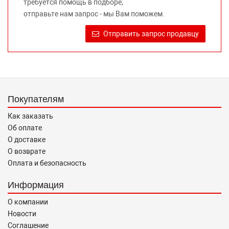
требуется помощь в подборе,
Требование предоставлять покупателю необходимую и
отправьте нам запрос - мы Вам поможем.
достоверную информацию о товаре, предлагаемом к
продаже, обеспечивающую возможность их правильного
Отправить запрос продавцу
выбора возложено на продавца (изготовителя) Законом
«О защите прав потребителей».
Покупателям
Как заказать
Об оплате
О доставке
О возврате
Оплата и безопасность
Информация
О компании
Новости
Соглашение