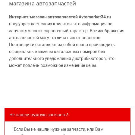
магазина автозапчастей
Интернет-магазин автозапчастей Avtomarket34.ru
предупреждает своих клиентов, что инфромация по
запчастям носит справочный характер. Все изображения
автозапчастей могут отличаться от аналогов.
Поставщики оставляют за собой право производить
официальные замены каталожных номеров без
дополнительного уведомления дистрибьюторов, что
может повлечь возможное изменение цены.
Обращаем внимание, указание ТОВАРНЫХ ЗНАКОВ
(наименований марок автомобилей) направлено на
информирование покупателей о применимости запасной
части к той или иной марке автомобиля, то есть на
потребительские свойства товара. Данная информация
не вводит потребителя в заблуждение относительно
Не нашли нужную запчасть?
предлагаемых к продаже запасных частей для
автомобилей и их производителей, не нарушает права
Если Вы не нашли нужные запчасти, или Вам
правообладателей указанных товарных знаков.