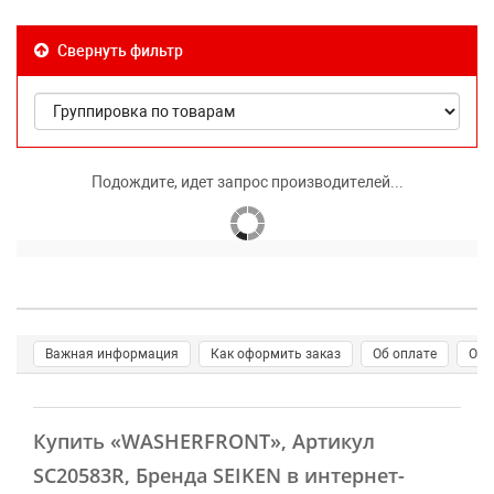
Свернуть фильтр
Подождите, идет запрос производителей...
Важная информация
Как оформить заказ
Об оплате
О д
Купить
«WASHERFRONT»
, Артикул
SC20583R, Бренда SEIKEN в интернет-