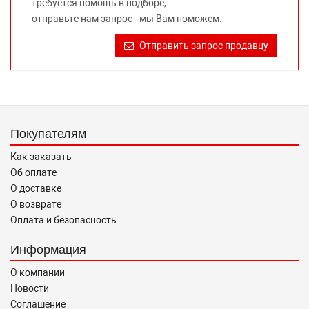
требуется помощь в подборе,
Требование предоставлять покупателю необходимую и
отправьте нам запрос - мы Вам поможем.
достоверную информацию о товаре, предлагаемом к
продаже, обеспечивающую возможность их правильного
Отправить запрос продавцу
выбора возложено на продавца (изготовителя) Законом
«О защите прав потребителей».
Покупателям
Как заказать
Об оплате
О доставке
О возврате
Оплата и безопасность
Информация
О компании
Новости
Соглашение