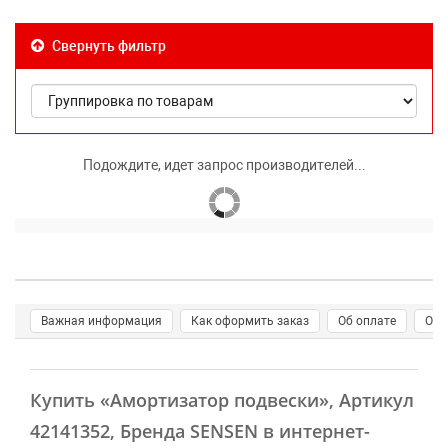
Свернуть фильтр
Подождите, идет запрос производителей...
Важная информация
Как оформить заказ
Об оплате
О д
Купить
«Амортизатор подвески»
, Артикул
42141352, Бренда SENSEN в интернет-