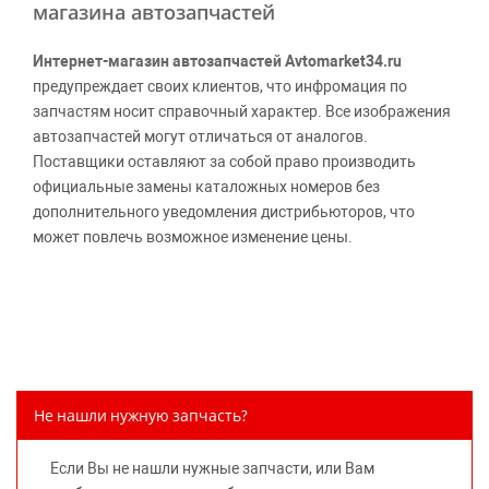
магазина автозапчастей
Интернет-магазин автозапчастей Avtomarket34.ru
предупреждает своих клиентов, что инфромация по
запчастям носит справочный характер. Все изображения
автозапчастей могут отличаться от аналогов.
Поставщики оставляют за собой право производить
официальные замены каталожных номеров без
дополнительного уведомления дистрибьюторов, что
может повлечь возможное изменение цены.
Обращаем внимание, указание ТОВАРНЫХ ЗНАКОВ
(наименований марок автомобилей) направлено на
информирование покупателей о применимости запасной
части к той или иной марке автомобиля, то есть на
потребительские свойства товара. Данная информация
не вводит потребителя в заблуждение относительно
Не нашли нужную запчасть?
предлагаемых к продаже запасных частей для
автомобилей и их производителей, не нарушает права
Если Вы не нашли нужные запчасти, или Вам
правообладателей указанных товарных знаков.