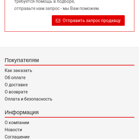
требуется помощь в подборе,
Требование предоставлять покупателю необходимую и
отправьте нам запрос - мы Вам поможем.
достоверную информацию о товаре, предлагаемом к
продаже, обеспечивающую возможность их правильного
Отправить запрос продавцу
выбора возложено на продавца (изготовителя) Законом
«О защите прав потребителей».
Покупателям
Как заказать
Об оплате
О доставке
О возврате
Оплата и безопасность
Информация
О компании
Новости
Соглашение