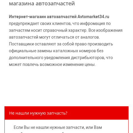
магазина автозапчастей
Интернет-магазин автозапчастей Avtomarket34.ru
предупреждает своих клиентов, что инфромация по
запчастям носит справочный характер. Все изображения
автозапчастей могут отличаться от аналогов.
Поставщики оставляют за собой право производить
официальные замены каталожных номеров без
дополнительного уведомления дистрибьюторов, что
может повлечь возможное изменение цены.
Обращаем внимание, указание ТОВАРНЫХ ЗНАКОВ
(наименований марок автомобилей) направлено на
информирование покупателей о применимости запасной
части к той или иной марке автомобиля, то есть на
потребительские свойства товара. Данная информация
не вводит потребителя в заблуждение относительно
Не нашли нужную запчасть?
предлагаемых к продаже запасных частей для
автомобилей и их производителей, не нарушает права
Если Вы не нашли нужные запчасти, или Вам
правообладателей указанных товарных знаков.