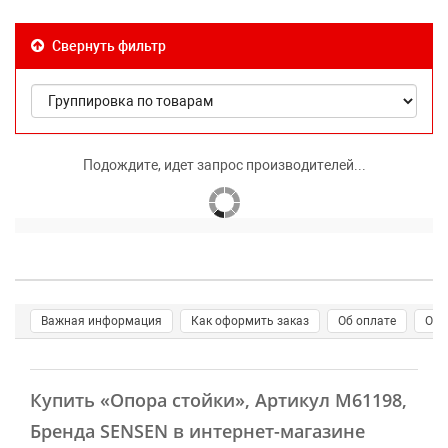
Свернуть фильтр
Подождите, идет запрос производителей...
Важная информация
Как оформить заказ
Об оплате
О д
Купить
«Опора стойки»
, Артикул M61198,
Бренда SENSEN в интернет-магазине