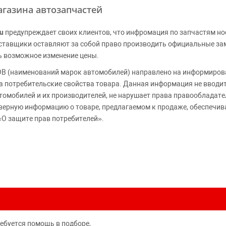
газина автозапчастей
u
предупреждает своих клиентов, что инфромация по запчастям но
Поставщики оставляют за собой право производить официальные з
ь возможное изменение цены.
 (наименований марок автомобилей) направлено на информирова
 на потребительские свойства товара. Данная информация не вводи
томобилей и их производителей, не нарушает права правообладате
верную информацию о товаре, предлагаемом к продаже, обеспеч
«О защите прав потребителей».
ребуется помощь в подборе,