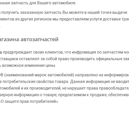
анная запчасть для Вашего автомобиля.
 получить заказанную запчасть Вы можете в нашей точке выдачи:
клиентов из других регионов мы предоставляем услуги доставки тр
.
газина автозапчастей
u
предупреждает своих клиентов, что инфромация по запчастям но
Поставщики оставляют за собой право производить официальные з
ь возможное изменение цены.
 (наименований марок автомобилей) направлено на информирова
 на потребительские свойства товара. Данная информация не вводи
томобилей и их производителей, не нарушает права правообладате
верную информацию о товаре, предлагаемом к продаже, обеспеч
«О защите прав потребителей».