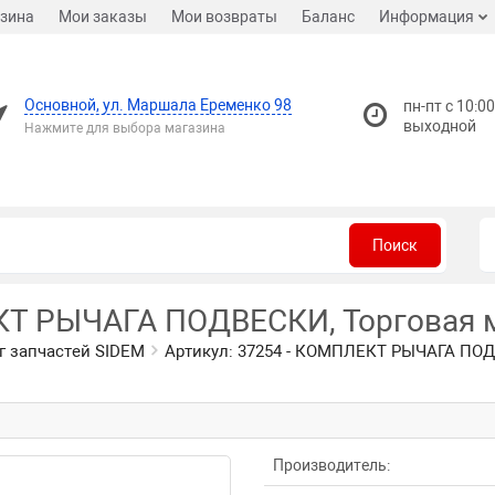
зина
Мои заказы
Мои возвраты
Баланс
Информация
Основной, ул. Маршала Еременко 98
пн-пт с 10:00
выходной
Нажмите для выбора магазина
Поиск
КТ РЫЧАГА ПОДВЕСКИ, Торговая 
г запчастей SIDEM
Артикул: 37254 - КОМПЛЕКТ РЫЧАГА ПОД
Производитель: