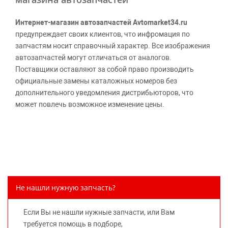
Интернет-магазин автозапчастей Avtomarket34.ru
предупреждает своих клиентов, что инфромация по
запчастям носит справочный характер. Все изображения
автозапчастей могут отличаться от аналогов.
Поставщики оставляют за собой право производить
официальные замены каталожных номеров без
дополнительного уведомления дистрибьюторов, что
может повлечь возможное изменение цены.
Обращаем внимание, указание ТОВАРНЫХ ЗНАКОВ
(наименований марок автомобилей) направлено на
информирование покупателей о применимости запасной
части к той или иной марке автомобиля, то есть на
потребительские свойства товара. Данная информация
не вводит потребителя в заблуждение относительно
Не нашли нужную запчасть?
предлагаемых к продаже запасных частей для
автомобилей и их производителей, не нарушает права
Если Вы не нашли нужные запчасти, или Вам
правообладателей указанных товарных знаков.
требуется помощь в подборе,
Требование предоставлять покупателю необходимую и