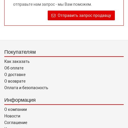
отправьте нам запрос - мы Вам поможем.
достоверную информацию о товаре, предлагаемом к
продаже, обеспечивающую возможность их правильного
Отправить запрос продавцу
выбора возложено на продавца (изготовителя) Законом
«О защите прав потребителей».
Покупателям
Как заказать
Об оплате
О доставке
О возврате
Оплата и безопасность
Информация
О компании
Новости
Соглашение