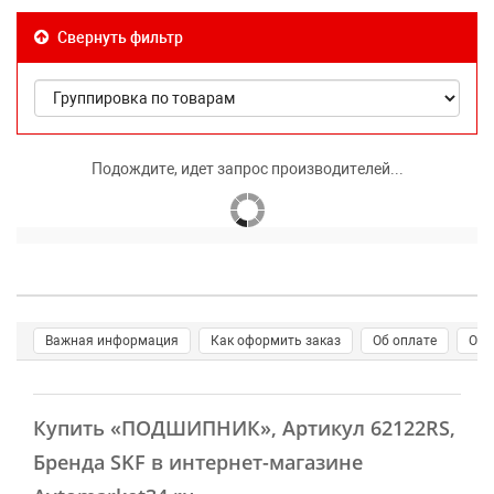
Свернуть фильтр
Подождите, идет запрос производителей...
Важная информация
Как оформить заказ
Об оплате
О д
Купить
«ПОДШИПНИК»
, Артикул 62122RS,
Бренда SKF в интернет-магазине