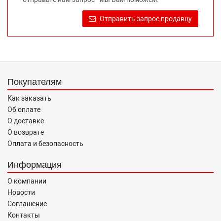
достоверную информацию о товаре, предлагаемом к
продаже, обеспечивающую возможность их правильного
Отправить запрос продавцу
выбора возложено на продавца (изготовителя) Законом
«О защите прав потребителей».
Покупателям
Как заказать
Об оплате
О доставке
О возврате
Оплата и безопасность
Информация
О компании
Новости
Соглашение
Контакты