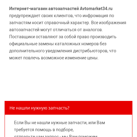
Интернет-магазин автозапчастей Avtomarket34.ru
предупреждает своих клиентов, что инфромация по
запчастям носит справочный характер. Все изображения
автозапчастей могут отличаться от аналогов.
Поставщики оставляют за собой право производить
официальные замены каталожных номеров без
дополнительного уведомления дистрибьюторов, что
может повлечь возможное изменение цены.
Обращаем внимание, указание ТОВАРНЫХ ЗНАКОВ
(наименований марок автомобилей) направлено на
информирование покупателей о применимости запасной
части к той или иной марке автомобиля, то есть на
потребительские свойства товара. Данная информация
не вводит потребителя в заблуждение относительно
Не нашли нужную запчасть?
предлагаемых к продаже запасных частей для
автомобилей и их производителей, не нарушает права
Если Вы не нашли нужные запчасти, или Вам
правообладателей указанных товарных знаков.
требуется помощь в подборе,
Требование предоставлять покупателю необходимую и
отправьте нам запрос - мы Вам поможем.