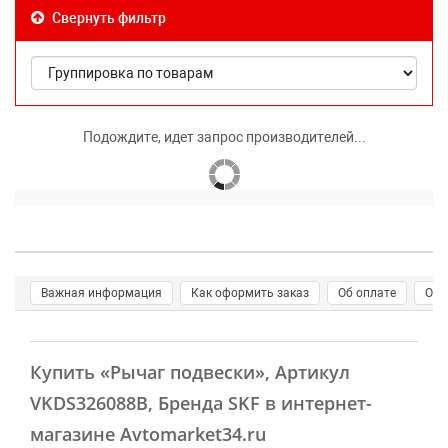
Свернуть фильтр
Подождите, идет запрос производителей...
Важная информация
Как оформить заказ
Об оплате
О д
Купить
«Рычаг подвески»
, Артикул
VKDS326088B, Бренда SKF в интернет-
магазине Avtomarket34.ru