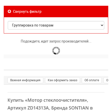
Свернуть фильтр
Подождите, идет запрос производителей...
Важная информация
Как оформить заказ
Об оплате
О д
Купить
«Мотор стеклоочистителя»
,
Артикул ZD14313A, Бренда SONTIAN в