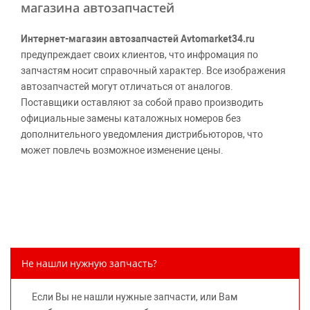
магазина автозапчастей
Интернет-магазин автозапчастей Avtomarket34.ru
предупреждает своих клиентов, что инфромация по
запчастям носит справочный характер. Все изображения
автозапчастей могут отличаться от аналогов.
Поставщики оставляют за собой право производить
официальные замены каталожных номеров без
дополнительного уведомления дистрибьюторов, что
может повлечь возможное изменение цены.
Обращаем внимание, указание ТОВАРНЫХ ЗНАКОВ
(наименований марок автомобилей) направлено на
информирование покупателей о применимости запасной
части к той или иной марке автомобиля, то есть на
потребительские свойства товара. Данная информация
не вводит потребителя в заблуждение относительно
Не нашли нужную запчасть?
предлагаемых к продаже запасных частей для
автомобилей и их производителей, не нарушает права
Если Вы не нашли нужные запчасти, или Вам
правообладателей указанных товарных знаков.