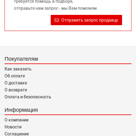
требуется помощь в подборе,
Требование предоставлять покупателю необходимую и
отправьте нам запрос - мы Вам поможем.
достоверную информацию о товаре, предлагаемом к
продаже, обеспечивающую возможность их правильного
Отправить запрос продавцу
выбора возложено на продавца (изготовителя) Законом
«О защите прав потребителей».
Покупателям
Как заказать
Об оплате
О доставке
О возврате
Оплата и безопасность
Информация
О компании
Новости
Соглашение