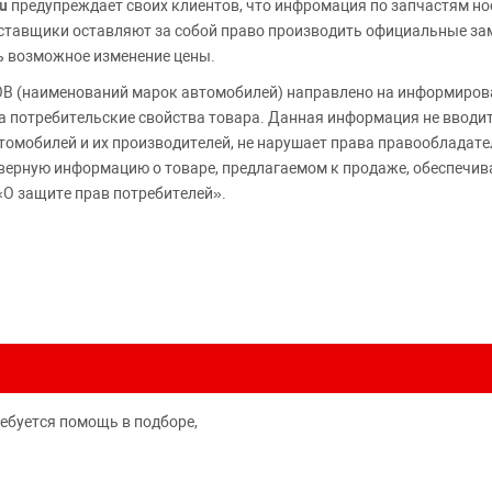
u
предупреждает своих клиентов, что инфромация по запчастям но
Поставщики оставляют за собой право производить официальные з
ь возможное изменение цены.
 (наименований марок автомобилей) направлено на информирова
 на потребительские свойства товара. Данная информация не вводи
томобилей и их производителей, не нарушает права правообладате
верную информацию о товаре, предлагаемом к продаже, обеспеч
«О защите прав потребителей».
ребуется помощь в подборе,