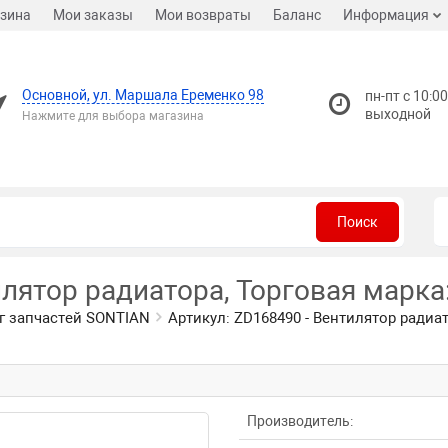
зина
Мои заказы
Мои возвраты
Баланс
Информация
Основной, ул. Маршала Еременко 98
пн-пт с 10:00
выходной
Нажмите для выбора магазина
Поиск
илятор радиатора, Торговая марк
г запчастей SONTIAN
Артикул: ZD168490 - Вентилятор радиа
Производитель: