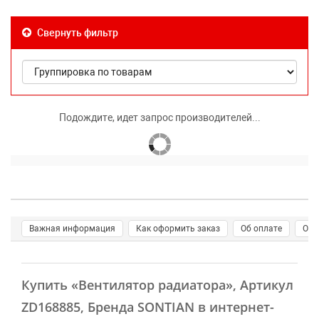
Свернуть фильтр
Подождите, идет запрос производителей...
Важная информация
Как оформить заказ
Об оплате
О д
Купить
«Вентилятор радиатора»
, Артикул
ZD168885, Бренда SONTIAN в интернет-