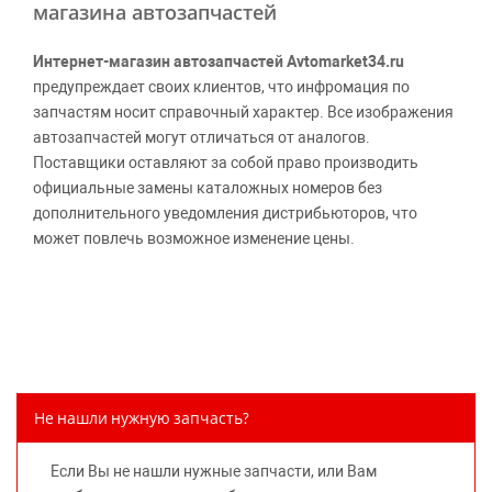
магазина автозапчастей
Интернет-магазин автозапчастей Avtomarket34.ru
предупреждает своих клиентов, что инфромация по
запчастям носит справочный характер. Все изображения
автозапчастей могут отличаться от аналогов.
Поставщики оставляют за собой право производить
официальные замены каталожных номеров без
дополнительного уведомления дистрибьюторов, что
может повлечь возможное изменение цены.
Обращаем внимание, указание ТОВАРНЫХ ЗНАКОВ
(наименований марок автомобилей) направлено на
информирование покупателей о применимости запасной
части к той или иной марке автомобиля, то есть на
потребительские свойства товара. Данная информация
не вводит потребителя в заблуждение относительно
Не нашли нужную запчасть?
предлагаемых к продаже запасных частей для
автомобилей и их производителей, не нарушает права
Если Вы не нашли нужные запчасти, или Вам
правообладателей указанных товарных знаков.