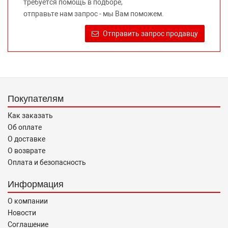
требуется помощь в подборе,
Требование предоставлять покупателю необходимую и
отправьте нам запрос - мы Вам поможем.
достоверную информацию о товаре, предлагаемом к
продаже, обеспечивающую возможность их правильного
Отправить запрос продавцу
выбора возложено на продавца (изготовителя) Законом
«О защите прав потребителей».
Покупателям
Как заказать
Об оплате
О доставке
О возврате
Оплата и безопасность
Информация
О компании
Новости
Соглашение