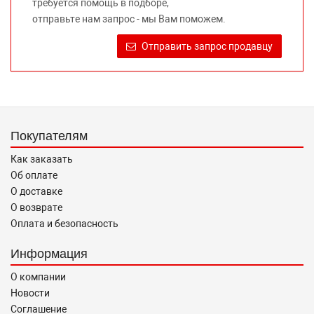
требуется помощь в подборе,
Требование предоставлять покупателю необходимую и
отправьте нам запрос - мы Вам поможем.
достоверную информацию о товаре, предлагаемом к
продаже, обеспечивающую возможность их правильного
Отправить запрос продавцу
выбора возложено на продавца (изготовителя) Законом
«О защите прав потребителей».
Покупателям
Как заказать
Об оплате
О доставке
О возврате
Оплата и безопасность
Информация
О компании
Новости
Соглашение