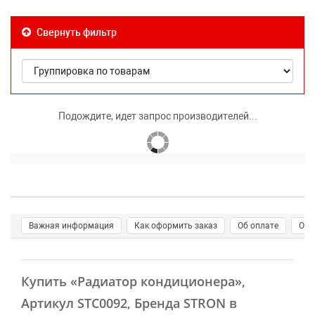
Свернуть фильтр
Подождите, идет запрос производителей...
Важная информация
Как оформить заказ
Об оплате
О д
Купить
«Радиатор кондиционера»
,
Артикул STC0092, Бренда STRON в