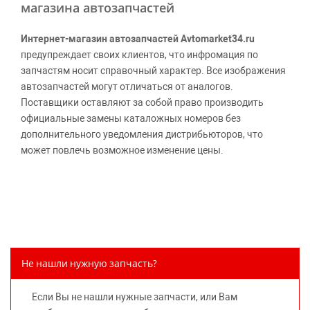
магазина автозапчастей
Интернет-магазин автозапчастей Avtomarket34.ru
предупреждает своих клиентов, что инфромация по
запчастям носит справочный характер. Все изображения
автозапчастей могут отличаться от аналогов.
Поставщики оставляют за собой право производить
официальные замены каталожных номеров без
дополнительного уведомления дистрибьюторов, что
может повлечь возможное изменение цены.
Обращаем внимание, указание ТОВАРНЫХ ЗНАКОВ
(наименований марок автомобилей) направлено на
информирование покупателей о применимости запасной
части к той или иной марке автомобиля, то есть на
потребительские свойства товара. Данная информация
не вводит потребителя в заблуждение относительно
Не нашли нужную запчасть?
предлагаемых к продаже запасных частей для
автомобилей и их производителей, не нарушает права
Если Вы не нашли нужные запчасти, или Вам
правообладателей указанных товарных знаков.