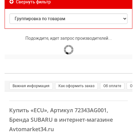
Свернуть фильтр
Подождите, идет запрос производителей...
Важная информация
Как оформить заказ
Об оплате
О д
Купить
«ECU»
, Артикул 72343AG001,
Бренда SUBARU в интернет-магазине
Avtomarket34.ru