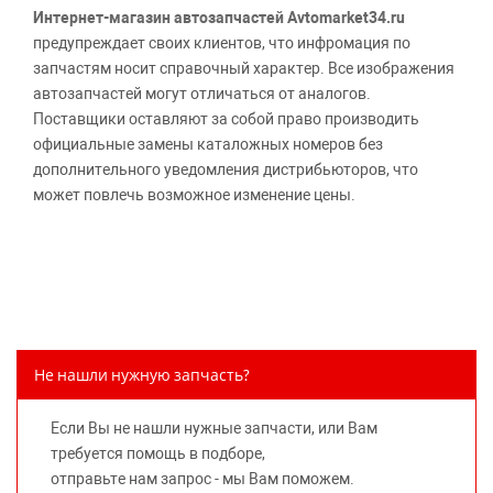
Интернет-магазин автозапчастей Avtomarket34.ru
предупреждает своих клиентов, что инфромация по
запчастям носит справочный характер. Все изображения
автозапчастей могут отличаться от аналогов.
Поставщики оставляют за собой право производить
официальные замены каталожных номеров без
дополнительного уведомления дистрибьюторов, что
может повлечь возможное изменение цены.
Обращаем внимание, указание ТОВАРНЫХ ЗНАКОВ
(наименований марок автомобилей) направлено на
информирование покупателей о применимости запасной
части к той или иной марке автомобиля, то есть на
потребительские свойства товара. Данная информация
не вводит потребителя в заблуждение относительно
Не нашли нужную запчасть?
предлагаемых к продаже запасных частей для
автомобилей и их производителей, не нарушает права
Если Вы не нашли нужные запчасти, или Вам
правообладателей указанных товарных знаков.
требуется помощь в подборе,
Требование предоставлять покупателю необходимую и
отправьте нам запрос - мы Вам поможем.
достоверную информацию о товаре, предлагаемом к