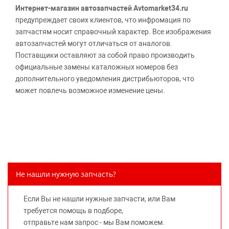
Интернет-магазин автозапчастей Avtomarket34.ru
предупреждает своих клиентов, что инфромация по
запчастям носит справочный характер. Все изображения
автозапчастей могут отличаться от аналогов.
Поставщики оставляют за собой право производить
официальные замены каталожных номеров без
дополнительного уведомления дистрибьюторов, что
может повлечь возможное изменение цены.
Обращаем внимание, указание ТОВАРНЫХ ЗНАКОВ
(наименований марок автомобилей) направлено на
информирование покупателей о применимости запасной
части к той или иной марке автомобиля, то есть на
потребительские свойства товара. Данная информация
не вводит потребителя в заблуждение относительно
Не нашли нужную запчасть?
предлагаемых к продаже запасных частей для
автомобилей и их производителей, не нарушает права
Если Вы не нашли нужные запчасти, или Вам
правообладателей указанных товарных знаков.
требуется помощь в подборе,
Требование предоставлять покупателю необходимую и
отправьте нам запрос - мы Вам поможем.
достоверную информацию о товаре, предлагаемом к