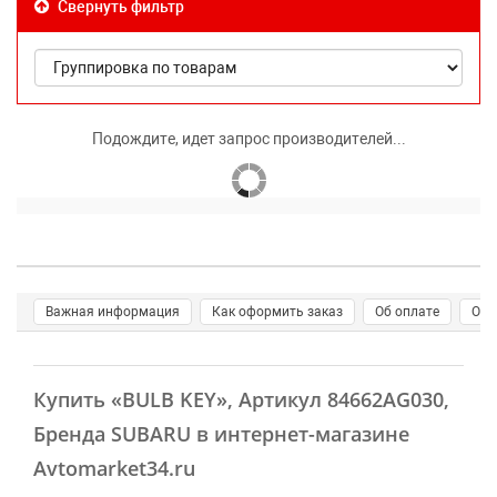
Свернуть фильтр
Подождите, идет запрос производителей...
Важная информация
Как оформить заказ
Об оплате
О д
Купить
«BULB KEY»
, Артикул 84662AG030,
Бренда SUBARU в интернет-магазине
Avtomarket34.ru