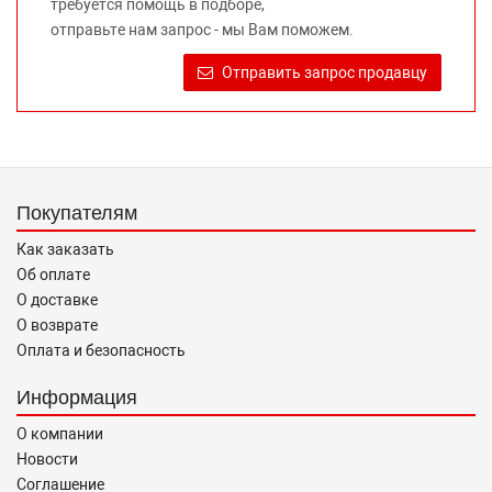
требуется помощь в подборе,
Требование предоставлять покупателю необходимую и
отправьте нам запрос - мы Вам поможем.
достоверную информацию о товаре, предлагаемом к
продаже, обеспечивающую возможность их правильного
Отправить запрос продавцу
выбора возложено на продавца (изготовителя) Законом
«О защите прав потребителей».
Покупателям
Как заказать
Об оплате
О доставке
О возврате
Оплата и безопасность
Информация
О компании
Новости
Соглашение