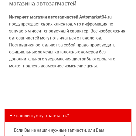
магазина автозапчастей
Интернет-магазин автозапчастей Avtomarket34.ru
предупреждает своих клиентов, что инфромация по
запчастям носит справочный характер. Все изображения
автозапчастей могут отличаться от аналогов.
Поставщики оставляют за собой право производить
официальные замены каталожных номеров без
дополнительного уведомления дистрибьюторов, что
может повлечь возможное изменение цены.
Обращаем внимание, указание ТОВАРНЫХ ЗНАКОВ
(наименований марок автомобилей) направлено на
информирование покупателей о применимости запасной
части к той или иной марке автомобиля, то есть на
потребительские свойства товара. Данная информация
не вводит потребителя в заблуждение относительно
Не нашли нужную запчасть?
предлагаемых к продаже запасных частей для
автомобилей и их производителей, не нарушает права
Если Вы не нашли нужные запчасти, или Вам
правообладателей указанных товарных знаков.