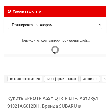
Свернуть фильтр
Подождите, идет запрос производителей...
Важная информация
Как оформить заказ
Об оплате
О д
Купить
«PROTR ASSY QTR R LH»
, Артикул
91021AG012BH, Бренда SUBARU в