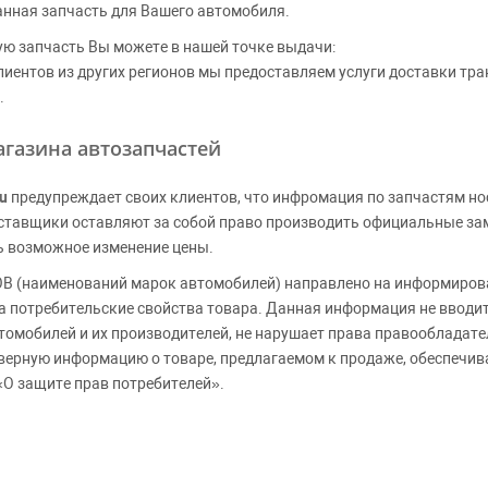
анная запчасть для Вашего автомобиля.
ую запчасть Вы можете в нашей точке выдачи:
клиентов из других регионов мы предоставляем услуги доставки тр
.
газина автозапчастей
u
предупреждает своих клиентов, что инфромация по запчастям но
Поставщики оставляют за собой право производить официальные з
ь возможное изменение цены.
 (наименований марок автомобилей) направлено на информирова
 на потребительские свойства товара. Данная информация не вводи
томобилей и их производителей, не нарушает права правообладате
верную информацию о товаре, предлагаемом к продаже, обеспеч
«О защите прав потребителей».