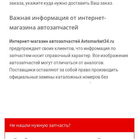
заказа, укажите куда нужно доставить Ваш заказ.
Важная информация от интернет-
магазина автозапчастей
Интернет-магазин автозапчастей Avtomarket34.ru
предупреждает своих клиентов, что инфромация по
запчастям носит справочный характер. Все изображения
автозапчастей могут отличаться от аналогов.
Поставщики оставляют за собой право производить
официальные замены каталожных номеров без
дополнительного уведомления дистрибьюторов, что
может повлечь возможное изменение цены.
Обращаем внимание, указание ТОВАРНЫХ ЗНАКОВ
(наименований марок автомобилей) направлено на
информирование покупателей о применимости запасной
части к той или иной марке автомобиля, то есть на
Не нашли нужную запчасть?
потребительские свойства товара. Данная информация
не вводит потребителя в заблуждение относительно