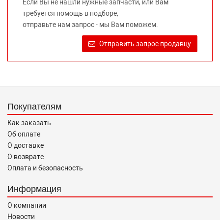
Если Вы не нашли нужные запчасти, или Вам
предлагаемых к продаже запасных частей для
требуется помощь в подборе,
автомобилей и их производителей, не нарушает права
отправьте нам запрос - мы Вам поможем.
правообладателей указанных товарных знаков.
Требование предоставлять покупателю необходимую и
Отправить запрос продавцу
достоверную информацию о товаре, предлагаемом к
продаже, обеспечивающую возможность их правильного
выбора возложено на продавца (изготовителя) Законом
«О защите прав потребителей».
Покупателям
Как заказать
Об оплате
О доставке
О возврате
Оплата и безопасность
Информация
О компании
Новости