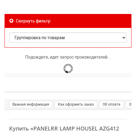
Свернуть фильтр
Подождите, идет запрос производителей...
Важная информация
Как оформить заказ
Об оплате
О д
Купить
«PANELRR LAMP HOUSEL AZG412