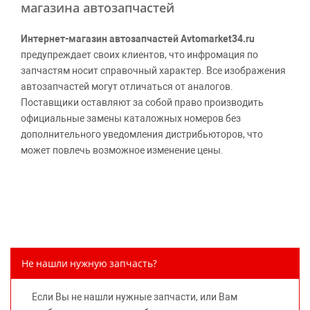
магазина автозапчастей
Интернет-магазин автозапчастей Avtomarket34.ru
предупреждает своих клиентов, что инфромация по
запчастям носит справочный характер. Все изображения
автозапчастей могут отличаться от аналогов.
Поставщики оставляют за собой право производить
официальные замены каталожных номеров без
дополнительного уведомления дистрибьюторов, что
может повлечь возможное изменение цены.
Обращаем внимание, указание ТОВАРНЫХ ЗНАКОВ
(наименований марок автомобилей) направлено на
информирование покупателей о применимости запасной
части к той или иной марке автомобиля, то есть на
потребительские свойства товара. Данная информация
не вводит потребителя в заблуждение относительно
Не нашли нужную запчасть?
предлагаемых к продаже запасных частей для
автомобилей и их производителей, не нарушает права
Если Вы не нашли нужные запчасти, или Вам
правообладателей указанных товарных знаков.