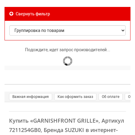
Свернуть фильтр
Подождите, идет запрос производителей...
Важная информация
Как оформить заказ
Об оплате
О д
Купить
«GARNISHFRONT GRILLE»
, Артикул
7211254GB0, Бренда SUZUKI в интернет-