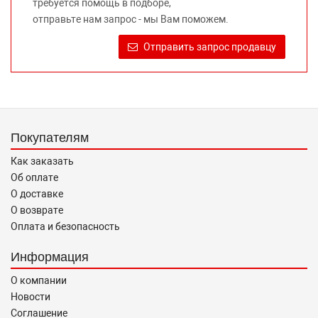
требуется помощь в подборе,
Требование предоставлять покупателю необходимую и
отправьте нам запрос - мы Вам поможем.
достоверную информацию о товаре, предлагаемом к
продаже, обеспечивающую возможность их правильного
Отправить запрос продавцу
выбора возложено на продавца (изготовителя) Законом
«О защите прав потребителей».
Покупателям
Как заказать
Об оплате
О доставке
О возврате
Оплата и безопасность
Информация
О компании
Новости
Соглашение