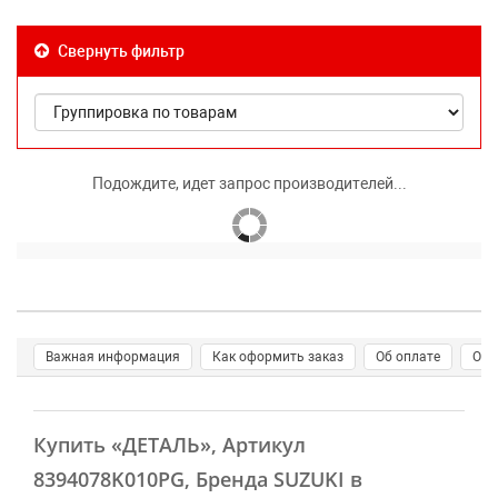
Свернуть фильтр
Подождите, идет запрос производителей...
Важная информация
Как оформить заказ
Об оплате
О д
Купить
«ДЕТАЛЬ»
, Артикул
8394078K010PG, Бренда SUZUKI в