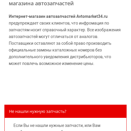
магазина автозапчастей
Интернет-магазин автозапчастей Avtomarket34.ru
предупреждает своих клиентов, что инфромация по
запчастям носит справочный характер. Все изображения
автозапчастей могут отличаться от аналогов.
Поставщики оставляют за собой право производить
официальные замены каталожных номеров без
дополнительного уведомления дистрибьюторов, что
может повлечь возможное изменение цены.
Обращаем внимание, указание ТОВАРНЫХ ЗНАКОВ
(наименований марок автомобилей) направлено на
информирование покупателей о применимости запасной
части к той или иной марке автомобиля, то есть на
потребительские свойства товара. Данная информация
не вводит потребителя в заблуждение относительно
Не нашли нужную запчасть?
предлагаемых к продаже запасных частей для
автомобилей и их производителей, не нарушает права
Если Вы не нашли нужные запчасти, или Вам
правообладателей указанных товарных знаков.