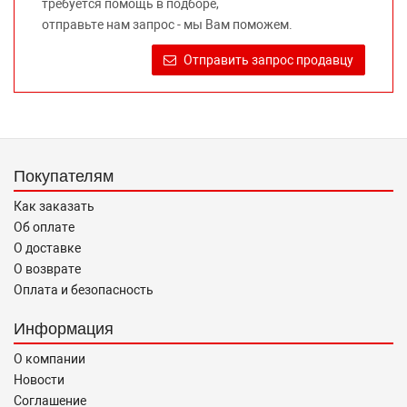
требуется помощь в подборе,
Требование предоставлять покупателю необходимую и
отправьте нам запрос - мы Вам поможем.
достоверную информацию о товаре, предлагаемом к
продаже, обеспечивающую возможность их правильного
Отправить запрос продавцу
выбора возложено на продавца (изготовителя) Законом
«О защите прав потребителей».
Покупателям
Как заказать
Об оплате
О доставке
О возврате
Оплата и безопасность
Информация
О компании
Новости
Соглашение