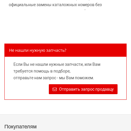
официальные замены каталожных номеров без
дополнительного уведомления дистрибьюторов, что
может повлечь возможное изменение цены.
Обращаем внимание, указание ТОВАРНЫХ ЗНАКОВ
(наименований марок автомобилей) направлено на
информирование покупателей о применимости запасной
части к той или иной марке автомобиля, то есть на
Не нашли нужную запчасть?
потребительские свойства товара. Данная информация
не вводит потребителя в заблуждение относительно
Если Вы не нашли нужные запчасти, или Вам
предлагаемых к продаже запасных частей для
требуется помощь в подборе,
автомобилей и их производителей, не нарушает права
отправьте нам запрос - мы Вам поможем.
правообладателей указанных товарных знаков.
Требование предоставлять покупателю необходимую и
Отправить запрос продавцу
достоверную информацию о товаре, предлагаемом к
продаже, обеспечивающую возможность их правильного
выбора возложено на продавца (изготовителя) Законом
«О защите прав потребителей».
Покупателям