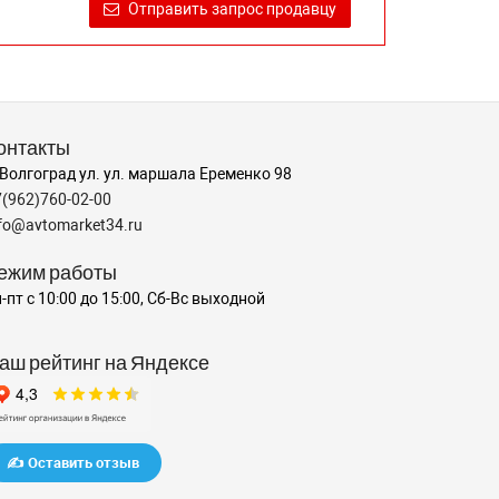
Отправить запрос продавцу
онтакты
 Волгоград ул. ул. маршала Еременко 98
7(962)760-02-00
nfo@avtomarket34.ru
ежим работы
-пт с 10:00 до 15:00, Сб-Вс выходной
аш рейтинг на Яндексе
✍️ Оставить отзыв