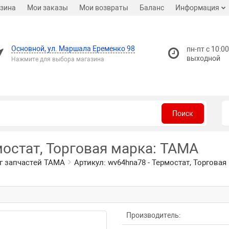
зина
Мои заказы
Мои возвраты
Баланс
Информация
Основной, ул. Маршала Еременко 98
пн-пт с 10:00
выходной
Нажмите для выбора магазина
Поиск
мостат, Торговая марка: TAMA
г запчастей TAMA
Артикул: wv64hna78 - Термостат, Торгова
Производитель: