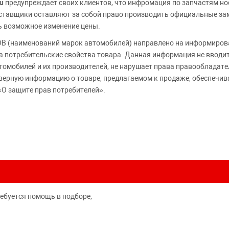
u
предупреждает своих клиентов, что инфромация по запчастям но
Поставщики оставляют за собой право производить официальные з
ь возможное изменение цены.
 (наименований марок автомобилей) направлено на информирова
 на потребительские свойства товара. Данная информация не вводи
томобилей и их производителей, не нарушает права правообладате
верную информацию о товаре, предлагаемом к продаже, обеспеч
«О защите прав потребителей».
ребуется помощь в подборе,