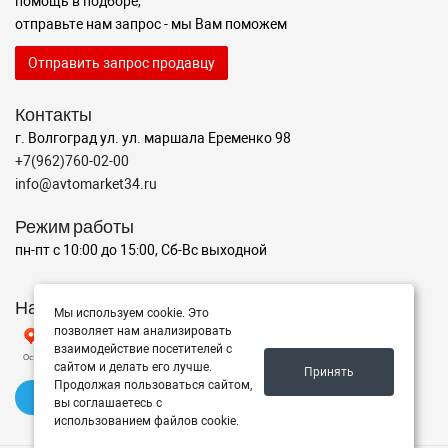
помощь в подборе,
отправьте нам запрос - мы Вам поможем
Отправить запрос продавцу
Контакты
г. Волгоград ул. ул. маршала Еременко 98
+7(962)760-02-00
info@avtomarket34.ru
Режим работы
пн-пт с 10:00 до 15:00, Сб-Вс выходной
Наш рейтинг на Яндексе
Мы используем cookie. Это
позволяет нам анализировать
взаимодействие посетителей с
сайтом и делать его лучше.
Принять
Продолжая пользоваться сайтом,
✍️ Оставить отзыв
вы соглашаетесь с
использованием файлов cookie.