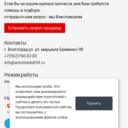
Если Вы не нашли нужные запчасти, или Вам требуется
помощь в подборе,
отправьте нам запрос - мы Вам поможем
Отправить запрос продавцу
Контакты
г. Волгоград ул. ул. маршала Еременко 98
+7(962)760-02-00
info@avtomarket34.ru
Режим работы
пн-пт с 10:00 до 15:00, Сб-Вс выходной
Мы используем cookie. Это
позволяет нам анализировать
Наш рейтинг на Яндексе
взаимодействие посетителей с
сайтом и делать его лучше.
Принять
Продолжая пользоваться сайтом,
вы соглашаетесь с
использованием файлов cookie.
✍️ Оставить отзыв