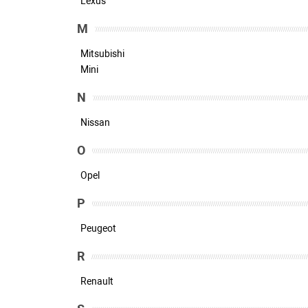
Lexus
M
Mitsubishi
Mini
N
Nissan
O
Opel
P
Peugeot
R
Renault