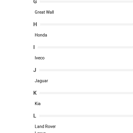
G
Great Wall
H
Honda
I
Iveco
J
Jaguar
K
Kia
L
Land Rover