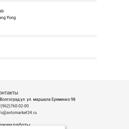
ab
ang Yong
онтакты
 Волгоград ул. ул. маршала Еременко 98
7(962)760-02-00
nfo@avtomarket34.ru
ежим работы