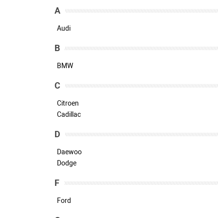
A
Audi
B
BMW
C
Citroen
Cadillac
D
Daewoo
Dodge
F
Ford