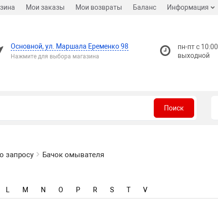
зина
Мои заказы
Мои возвраты
Баланс
Информация
Основной, ул. Маршала Еременко 98
пн-пт с 10:00
выходной
Нажмите для выбора магазина
Поиск
о запросу
Бачок омывателя
L
M
N
O
P
R
S
T
V