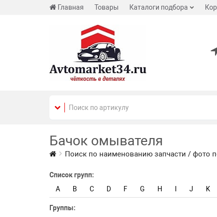
Главная
Товары
Каталоги подбора
Кор
Бачок омывателя
Поиск по наименованию запчасти / фото п
Список групп:
A
B
C
D
F
G
H
I
J
K
Группы: