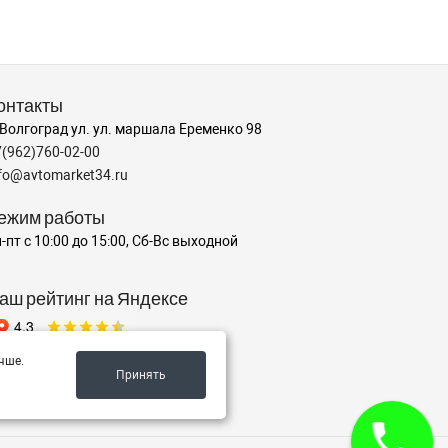
онтакты
 Волгоград ул. ул. маршала Еременко 98
7(962)760-02-00
nfo@avtomarket34.ru
ежим работы
-пт с 10:00 до 15:00, Сб-Вс выходной
аш рейтинг на Яндексе
чше.
Принять
✍️ Оставить отзыв