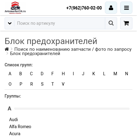
+7(962)760-02-00
Блок предохранителей
Поиск по наименованию запчасти / фото по запросу
Блок предохранителей
Список групп:
A
B
C
D
F
H
I
J
K
L
M
N
O
P
R
S
T
V
Группы:
A
Audi
Alfa Romeo
Acura