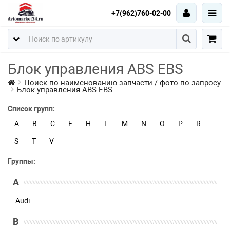
+7(962)760-02-00
Блок управления ABS EBS
Поиск по наименованию запчасти / фото по запросу
Блок управления ABS EBS
Список групп:
A
B
C
F
H
L
M
N
O
P
R
S
T
V
Группы:
A
Audi
B