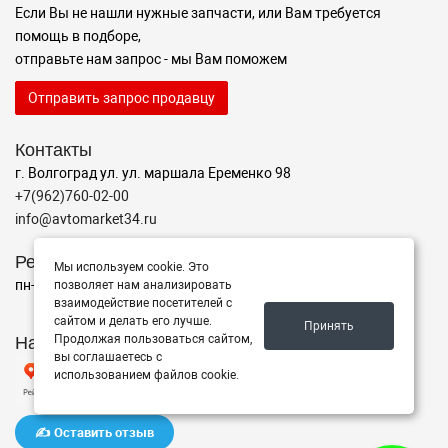
Если Вы не нашли нужные запчасти, или Вам требуется
помощь в подборе,
отправьте нам запрос - мы Вам поможем
Отправить запрос продавцу
Контакты
г. Волгоград ул. ул. маршала Еременко 98
+7(962)760-02-00
info@avtomarket34.ru
Режим работы
Мы используем cookie. Это
пн-пт с 10:00 до 15:00, Сб-Вс выходной
позволяет нам анализировать
взаимодействие посетителей с
сайтом и делать его лучше.
Принять
Наш рейтинг на Яндексе
Продолжая пользоваться сайтом,
вы соглашаетесь с
использованием файлов cookie.
✍️ Оставить отзыв