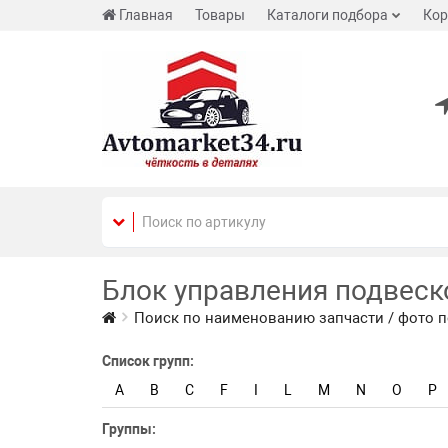
Главная
Товары
Каталоги подбора
Кор
Блок управления подвеск
Поиск по наименованию запчасти / фото п
Список групп:
A
B
C
F
I
L
M
N
O
P
Группы: