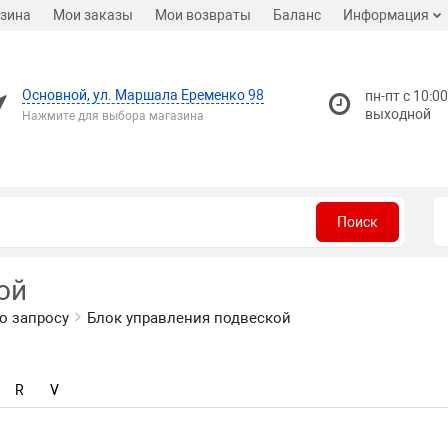
зина
Мои заказы
Мои возвраты
Баланс
Информация
Основной, ул. Маршала Еременко 98
пн-пт с 10:00
выходной
Нажмите для выбора магазина
Поиск
ой
о запросу
Блок управления подвеской
R
V