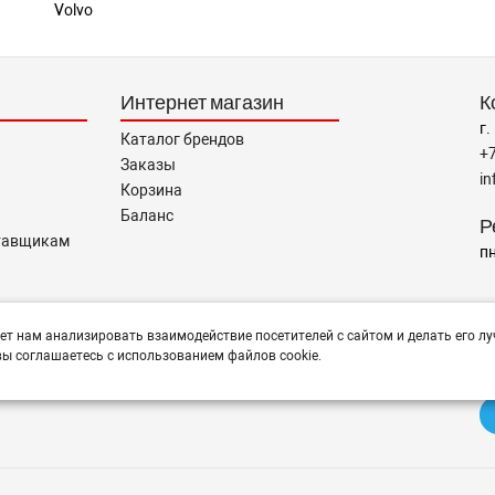
Volvo
Интернет магазин
К
г.
Каталог брендов
+
Заказы
i
Корзина
Баланс
Р
тавщикам
пн
Н
тся помощь в подборе,
ет нам анализировать взаимодействие посетителей с сайтом и делать его лу
ы соглашаетесь с использованием файлов cookie.