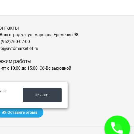
онтакты
 Волгоград ул. ул. маршала Еременко 98
7(962)760-02-00
nfo@avtomarket34.ru
ежим работы
-пт с 10:00 до 15:00, Сб-Вс выходной
аш рейтинг на Яндексе
чше.
Принять
✍️ Оставить отзыв