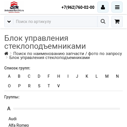
+7(962)760-02-00
Блок управления
стеклоподъемниками
Поиск по наименованию запчасти / фото по запросу
Блок управления стеклоподъемниками
Список групп:
A
B
C
D
F
H
I
J
K
L
M
N
O
P
R
S
T
V
Группы:
A
Audi
Alfa Romeo