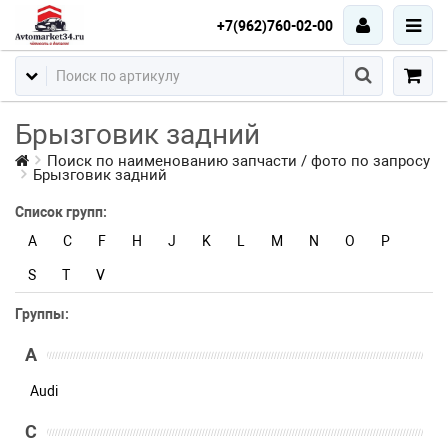
+7(962)760-02-00
Брызговик задний
Поиск по наименованию запчасти / фото по запросу
Брызговик задний
Список групп:
A
C
F
H
J
K
L
M
N
O
P
S
T
V
Группы:
A
Audi
C