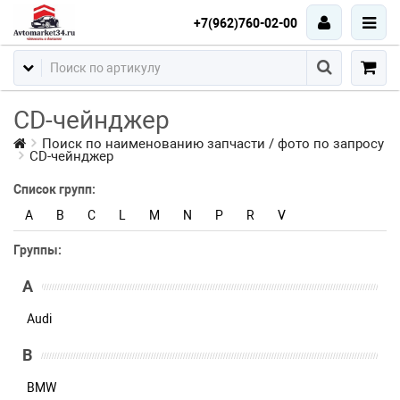
+7(962)760-02-00
CD-чейнджер
Поиск по наименованию запчасти / фото по запросу
CD-чейнджер
Список групп:
A
B
C
L
M
N
P
R
V
Группы:
A
Audi
B
BMW