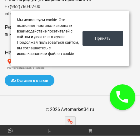
+7(962)760-02-00
info@avtomarket34.ru
Мы используем cookie. Это
Режим работы
позволяет нам анализировать
взаимодействие посетителей с
пн-пт с 10:00 до 15:00, Сб-Вс выходной
сайтом и делать его лучше.
Принять
Продолжая пользоваться сайтом,
вы соглашаетесь с
Наш рейтинг на Яндексе
использованием файлов cookie.
✍️ Оставить отзыв
© 2026 Avtomarket34.ru