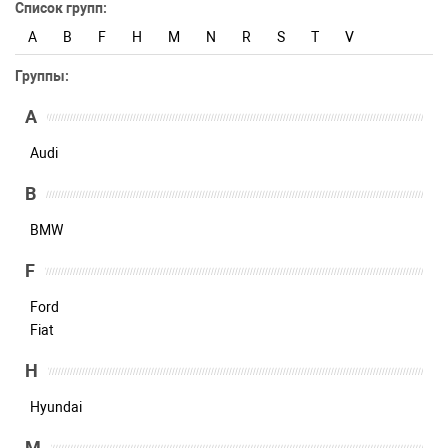
Список групп:
A
B
F
H
M
N
R
S
T
V
Группы:
A
Audi
B
BMW
F
Ford
Fiat
H
Hyundai