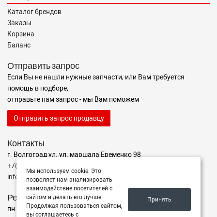
Каталог брендов
Заказы
Корзина
Баланс
Отправить запрос
Если Вы не нашли нужные запчасти, или Вам требуется
помощь в подборе,
отправьте нам запрос - мы Вам поможем
Отправить запрос продавцу
Контакты
г. Волгоград ул. ул. маршала Еременко 98
+7(962)760-02-00
Мы используем cookie. Это
info@avtomarket34.ru
позволяет нам анализировать
взаимодействие посетителей с
Режим работы
сайтом и делать его лучше.
Принять
Продолжая пользоваться сайтом,
пн-пт с 10:00 до 15:00, Сб-Вс выходной
вы соглашаетесь с