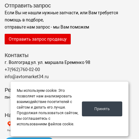
Отправить запрос
Если Вы не нашли нужные запчасти, или Вам требуется
помощь в подборе,
отправьте нам запрос - мы Вам поможем
Отправить запрос продавцу
Контакты
г. Волгоград ул. ул. маршала Еременко 98
+7(962)760-02-00
info@avtomarket34.ru
Режим работы
Мы используем cookie. Это
позволяет нам анализировать
пн-пт с 10:00 до 15:00, Сб-Вс выходной
взаимодействие посетителей с
сайтом и делать его лучше.
Принять
Продолжая пользоваться сайтом,
Наш рейтинг на Яндексе
вы соглашаетесь с
использованием файлов cookie.