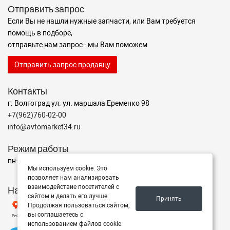
Отправить запрос
Если Вы не нашли нужные запчасти, или Вам требуется
помощь в подборе,
отправьте нам запрос - мы Вам поможем
Отправить запрос продавцу
Контакты
г. Волгоград ул. ул. маршала Еременко 98
+7(962)760-02-00
info@avtomarket34.ru
Режим работы
пн-пт с 10:00 до 15:00, Сб-Вс выходной
Мы используем cookie. Это
позволяет нам анализировать
взаимодействие посетителей с
Наш рейтинг на Яндексе
сайтом и делать его лучше.
Принять
Продолжая пользоваться сайтом,
вы соглашаетесь с
использованием файлов cookie.