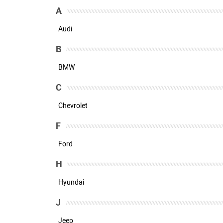
A
Audi
B
BMW
C
Chevrolet
F
Ford
H
Hyundai
J
Jeep