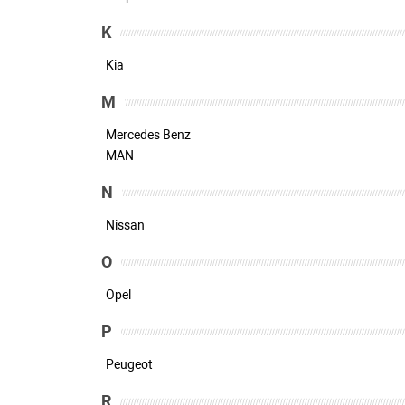
K
Kia
M
Mercedes Benz
MAN
N
Nissan
O
Opel
P
Peugeot
R