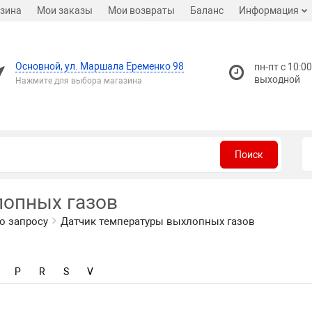
зина
Мои заказы
Мои возвраты
Баланс
Информация
Основной, ул. Маршала Еременко 98
пн-пт с 10:00
выходной
Нажмите для выбора магазина
Поиск
лопных газов
о запросу
Датчик температуры выхлопных газов
P
R
S
V