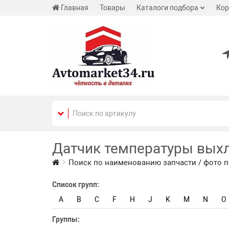
Главная
Товары
Каталоги подбора
Кор
Датчик температуры вых
Поиск по наименованию запчасти / фото п
Список групп:
A
B
C
F
H
J
K
M
N
O
Группы: