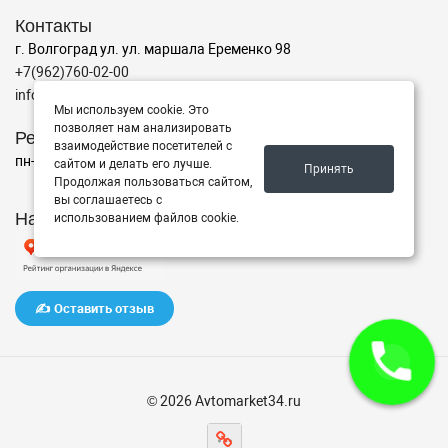
Контакты
г. Волгоград ул. ул. маршала Еременко 98
+7(962)760-02-00
info@avtomarket34.ru
Мы используем cookie. Это
позволяет нам анализировать
Режим работы
взаимодействие посетителей с
пн-пт с 10:00 до 15:00, Сб-Вс выходной
сайтом и делать его лучше.
Принять
Продолжая пользоваться сайтом,
вы соглашаетесь с
Наш рейтинг на Яндексе
использованием файлов cookie.
✍️ Оставить отзыв
© 2026 Avtomarket34.ru