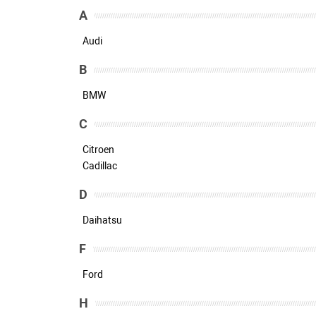
A
Audi
B
BMW
C
Citroen
Cadillac
D
Daihatsu
F
Ford
H