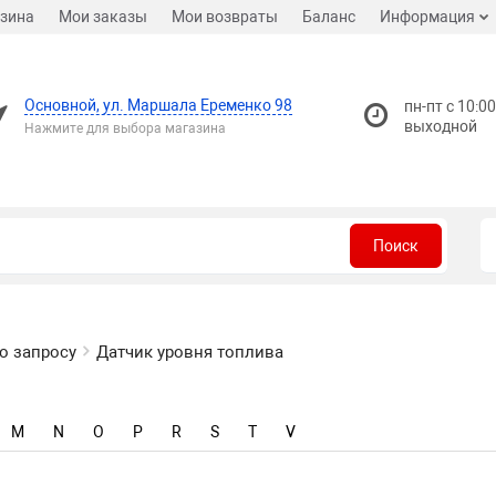
зина
Мои заказы
Мои возвраты
Баланс
Информация
Основной, ул. Маршала Еременко 98
пн-пт с 10:00
выходной
Нажмите для выбора магазина
Поиск
о запросу
Датчик уровня топлива
M
N
O
P
R
S
T
V