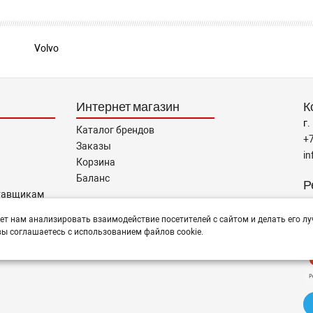
Volvo
Интернет магазин
К
г.
Каталог брендов
+
Заказы
i
Корзина
Баланс
Р
тавщикам
пн
ет нам анализировать взаимодействие посетителей с сайтом и делать его лу
ы соглашаетесь с использованием файлов cookie.
Н
тся помощь в подборе,