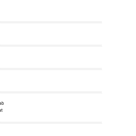
ab
at