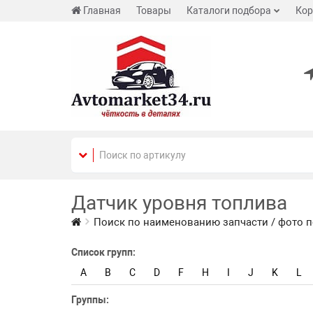
Главная
Товары
Каталоги подбора
Кор
Датчик уровня топлива
Поиск по наименованию запчасти / фото п
Список групп:
A
B
C
D
F
H
I
J
K
L
Группы: