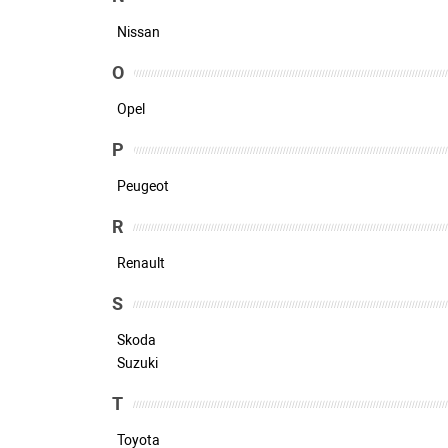
Nissan
O
Opel
P
Peugeot
R
Renault
S
Skoda
Suzuki
T
Toyota