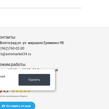
онтакты
 Волгоград ул. ул. маршала Еременко 98
7(962)760-02-00
nfo@avtomarket34.ru
ежим работы
-пт с 10:00 до 15:00, Сб-Вс выходной
чше.
Принять
аш рейтинг на Яндексе
✍️ Оставить отзыв