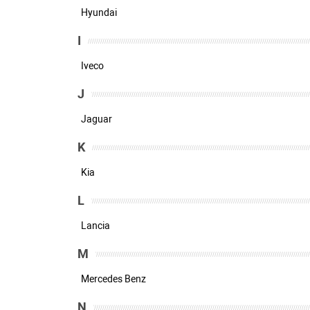
Hyundai
I
Iveco
J
Jaguar
K
Kia
L
Lancia
M
Mercedes Benz
N