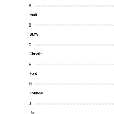
A
Audi
B
BMW
C
Chrysler
F
Ford
H
Hyundai
J
Jeep