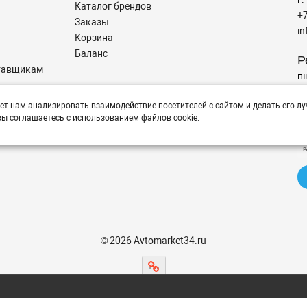
Каталог брендов
+
Заказы
i
Корзина
Баланс
Р
тавщикам
пн
ет нам анализировать взаимодействие посетителей с сайтом и делать его лу
Н
тся помощь в подборе,
ы соглашаетесь с использованием файлов cookie.
© 2026 Avtomarket34.ru