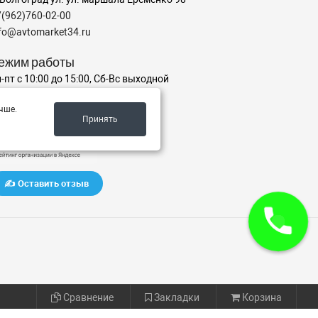
7(962)760-02-00
nfo@avtomarket34.ru
ежим работы
-пт с 10:00 до 15:00, Сб-Вс выходной
чше.
аш рейтинг на Яндексе
Принять
✍️ Оставить отзыв
Сравнение
Закладки
Корзина