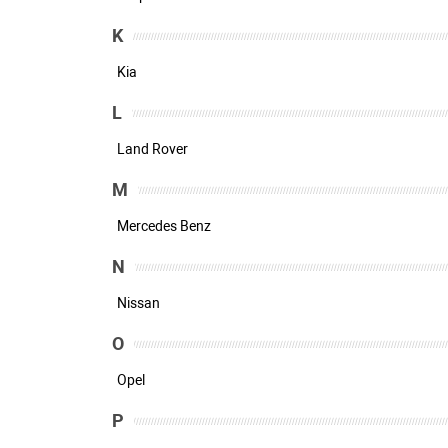
K
Kia
L
Land Rover
M
Mercedes Benz
N
Nissan
O
Opel
P