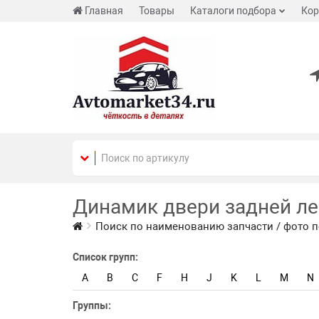
Главная
Товары
Каталоги подбора
Кор
Динамик двери задней л
Поиск по наименованию запчасти / фото п
Список групп:
A
B
C
F
H
J
K
L
M
N
Группы: