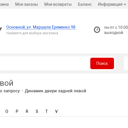
зина
Мои заказы
Мои возвраты
Баланс
Информация
Основной, ул. Маршала Еременко 98
пн-пт с 10:00
выходной
Нажмите для выбора магазина
Поиск
евой
о запросу
Динамик двери задней левой
O
P
R
S
T
V