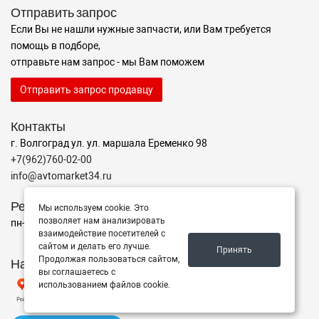
Отправить запрос
Если Вы не нашли нужные запчасти, или Вам требуется
помощь в подборе,
отправьте нам запрос - мы Вам поможем
Отправить запрос продавцу
Контакты
г. Волгоград ул. ул. маршала Еременко 98
+7(962)760-02-00
info@avtomarket34.ru
Режим работы
Мы используем cookie. Это
позволяет нам анализировать
пн-пт с 10:00 до 15:00, Сб-Вс выходной
взаимодействие посетителей с
сайтом и делать его лучше.
Принять
Продолжая пользоваться сайтом,
Наш рейтинг на Яндексе
вы соглашаетесь с
использованием файлов cookie.