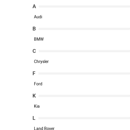
A
Audi
B
BMW
C
Chrysler
F
Ford
K
Kia
L
Land Rover