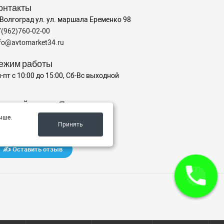
онтакты
 Волгоград ул. ул. маршала Еременко 98
7(962)760-02-00
nfo@avtomarket34.ru
ежим работы
-пт с 10:00 до 15:00, Сб-Вс выходной
аш рейтинг на Яндексе
чше.
Принять
✍️ Оставить отзыв