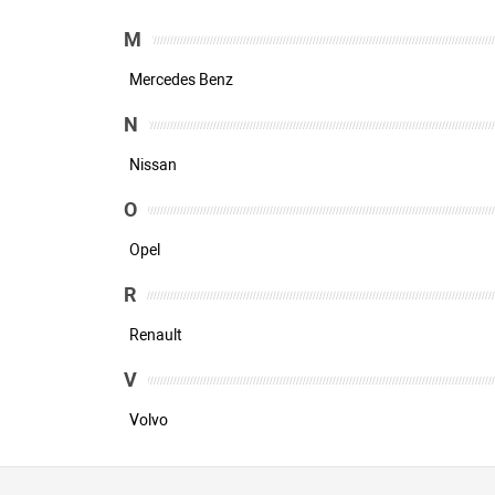
M
Mercedes Benz
N
Nissan
O
Opel
R
Renault
V
Volvo