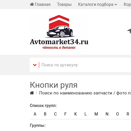
Главная
Товары
Каталоги подбора
Кор
Кнопки руля
Поиск по наименованию запчасти / фото п
Список групп:
A
B
C
F
K
L
M
N
O
R
Группы: