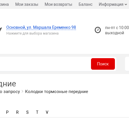
зина
Мои заказы
Мои возвраты
Баланс
Информация
Основной, ул. Маршала Еременко 98
пн-пт с 10:00
выходной
Нажмите для выбора магазина
Поиск
дние
о запросу
Колодки тормозные передние
P
R
S
T
V