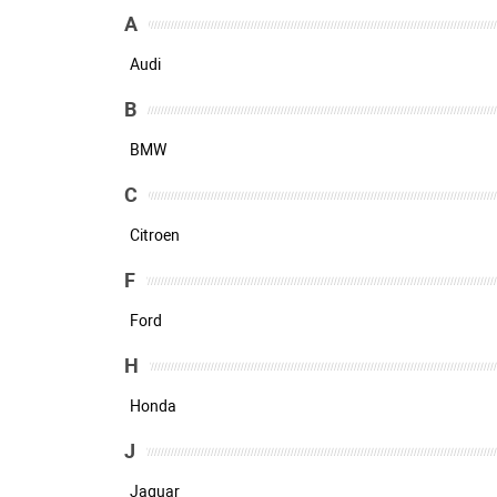
A
Audi
B
BMW
C
Citroen
F
Ford
H
Honda
J
Jaguar