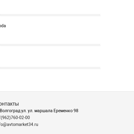
oda
онтакты
 Волгоград ул. ул. маршала Еременко 98
7(962)760-02-00
nfo@avtomarket34.ru