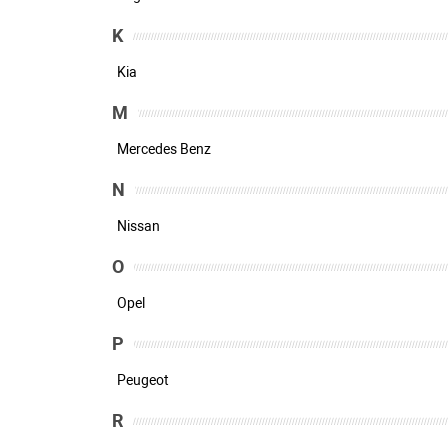
K
Kia
M
Mercedes Benz
N
Nissan
O
Opel
P
Peugeot
R