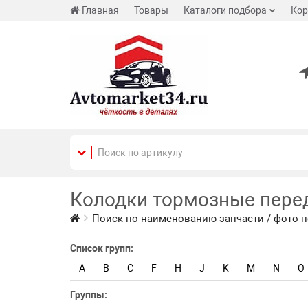
Главная
Товары
Каталоги подбора
Кор
Колодки тормозные пере
Поиск по наименованию запчасти / фото п
Список групп:
A
B
C
F
H
J
K
M
N
O
Группы: