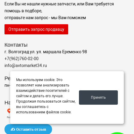
Если Вы не нашли нужные запчасти, или Вам требуется
помощь в подборе,
отправьте нам запрос - мы Вам поможем
Отправить запрос продавцу
Контакты
г. Волгоград ул. ул. маршала Еременко 98
+7(962)760-02-00
info@avtomarket34.ru
Режим работы
Мы используем cookie. Это
пн-пт с 10:00 до 15:00, Сб-Вс выходной
позволяет нам анализировать
взаимодействие посетителей с
сайтом и делать его лучше.
Принять
Наш рейтинг на Яндексе
Продолжая пользоваться сайтом,
вы соглашаетесь с
использованием файлов cookie.
✍️ Оставить отзыв