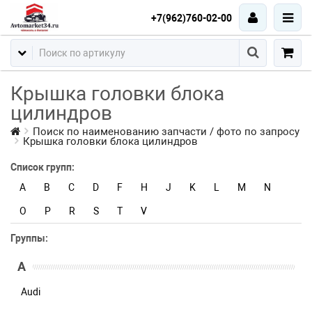
+7(962)760-02-00
Крышка головки блока
цилиндров
Поиск по наименованию запчасти / фото по запросу
Крышка головки блока цилиндров
Список групп:
A
B
C
D
F
H
J
K
L
M
N
O
P
R
S
T
V
Группы:
A
Audi