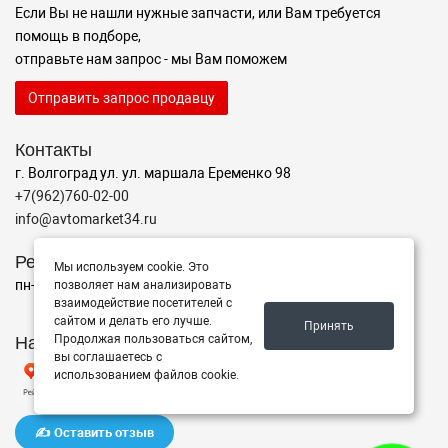
Если Вы не нашли нужные запчасти, или Вам требуется
помощь в подборе,
отправьте нам запрос - мы Вам поможем
Отправить запрос продавцу
Контакты
г. Волгоград ул. ул. маршала Еременко 98
+7(962)760-02-00
info@avtomarket34.ru
Режим работы
Мы используем cookie. Это
пн-пт с 10:00 до 15:00, Сб-Вс выходной
позволяет нам анализировать
взаимодействие посетителей с
сайтом и делать его лучше.
Принять
Наш рейтинг на Яндексе
Продолжая пользоваться сайтом,
вы соглашаетесь с
использованием файлов cookie.
✍️ Оставить отзыв